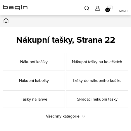
Přejít
NÁKUP
na
obsah
Domů
KOŠÍK
Nákupní tašky
, Strana 22
Nákupní košíky
Nákupní tašky na kolečkách
Nákupní kabelky
Tašky do nákupního košíku
Tašky na lahve
Skládací nákupní tašky
Všechny kategorie
Termotašky