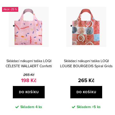
i
e
Nejdražší
s
n
-25 %
Abecedně
p
í
r
p
o
r
d
o
u
d
k
u
Skládací nákupní taška LOQI
Skládací nákupní taška LOQI
t
k
CÉLESTE WALLAERT Confetti
LOUISE BOURGEOIS Spiral Grids
ů
t
265 Kč
198 Kč
265 Kč
ů
DO KOŠÍKU
DO KOŠÍKU
Skladem
4 ks
Skladem
>5 ks