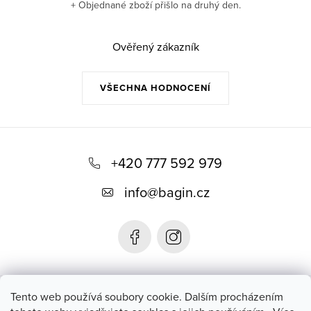
á
+ Objednané zboží přišlo na druhý den.
y
n
v
í
ý
Ověřený zákazník
p
i
VŠECHNA HODNOCENÍ
s
u
Z
á
+420 777 592 979
p
info
@
bagin.cz
a
t
í
Bagin.cz
Tento web používá soubory cookie. Dalším procházením