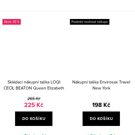
-15 %
Poslední možnost nákupu
Skládací nákupní taška LOQI
Nákupní taška Envirosax Travel
CECIL BEATON Queen Elizabeth
New York
II
265 Kč
225 Kč
198 Kč
DO KOŠÍKU
DO KOŠÍKU