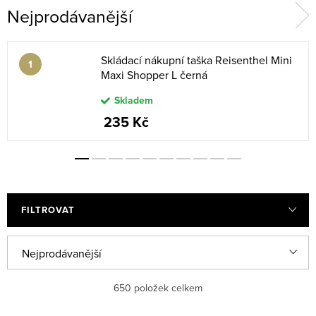
Nejprodávanější
Skládací nákupní taška Reisenthel Mini
Maxi Shopper L černá
Skladem
235 Kč
FILTROVAT
V
Ř
Nejprodávanější
ý
a
p
z
Nejlevnější
650
položek celkem