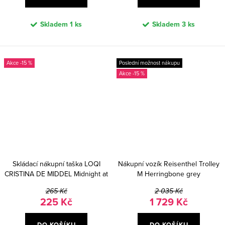
Skladem
1 ks
Skladem
3 ks
-15 %
Poslední možnost nákupu
-15 %
Skládací nákupní taška LOQI
Nákupní vozík Reisenthel Trolley
CRISTINA DE MIDDEL Midnight at
M Herringbone grey
the Crossroads
265 Kč
2 035 Kč
225 Kč
1 729 Kč
DO KOŠÍKU
DO KOŠÍKU