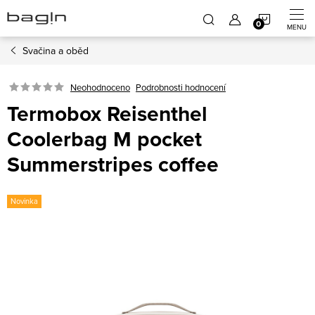
Přejít
NÁKUP
na
obsah
Svačina a oběd
KOŠÍK
Neohodnoceno
Podrobnosti hodnocení
Termobox Reisenthel
Coolerbag M pocket
Summerstripes coffee
Novinka