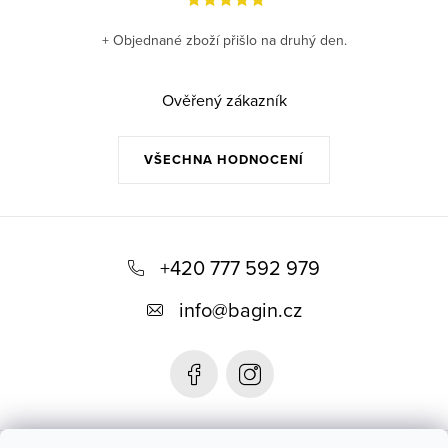
+ Objednané zboží přišlo na druhý den.
Ověřený zákazník
VŠECHNA HODNOCENÍ
Z
á
+420 777 592 979
p
info
@
bagin.cz
a
t
í