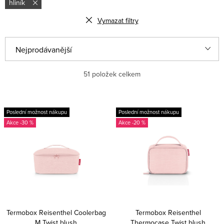
hliník
Vymazat filtry
V
Ř
Nejprodávanější
ý
a
p
z
Nejlevnější
51
položek celkem
i
e
Nejdražší
s
n
Poslední možnost nákupu
Poslední možnost nákupu
Abecedně
p
í
-30 %
-20 %
r
p
o
r
d
o
u
d
k
u
Termobox Reisenthel Coolerbag
Termobox Reisenthel
M Twist blush
Thermocase Twist blush