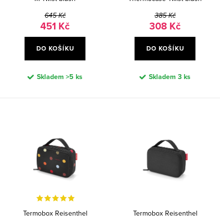
t
k
ů
t
645 Kč
385 Kč
451 Kč
308 Kč
ů
DO KOŠÍKU
DO KOŠÍKU
Skladem
>5 ks
Skladem
3 ks
Termobox Reisenthel
Termobox Reisenthel