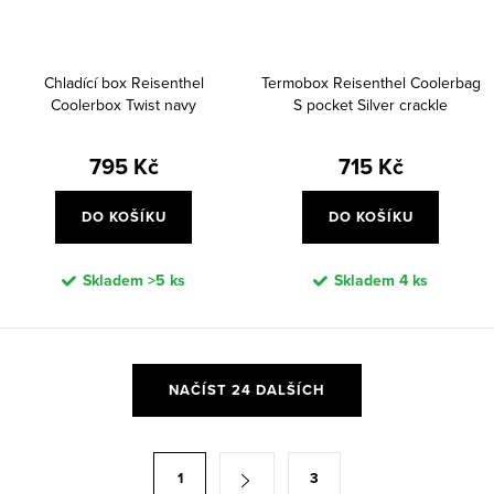
Chladící box Reisenthel
Termobox Reisenthel Coolerbag
Coolerbox Twist navy
S pocket Silver crackle
795 Kč
715 Kč
DO KOŠÍKU
DO KOŠÍKU
Skladem
>5 ks
Skladem
4 ks
O
NAČÍST 24 DALŠÍCH
v
l
á
S
1
3
d