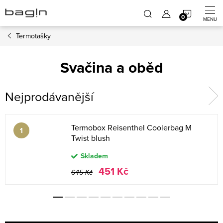
Přejít
NÁKUP
na
obsah
Termotašky
KOŠÍK
Svačina a oběd
Nejprodávanější
Termobox Reisenthel Coolerbag M
Twist blush
Skladem
451 Kč
645 Kč