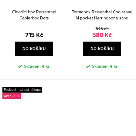
Chladící box Reisenthel
Termobox Reisenthel Coolerbag
Coolerbox Dots
M pocket Herringbone sand
645 Kč
715 Kč
580 Kč
DO KOŠÍKU
DO KOŠÍKU
Skladem
4 ks
Skladem
4 ks
Poslední možnost nákupu
-15 %