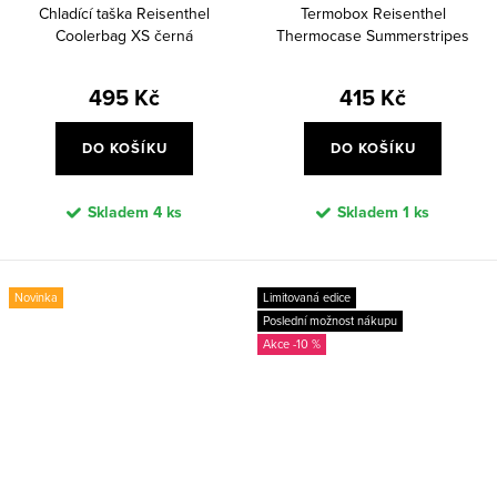
Chladící taška Reisenthel
Termobox Reisenthel
Coolerbag XS černá
Thermocase Summerstripes
coffee
495 Kč
415 Kč
DO KOŠÍKU
DO KOŠÍKU
Skladem
4 ks
Skladem
1 ks
Novinka
Limitovaná edice
Poslední možnost nákupu
-10 %