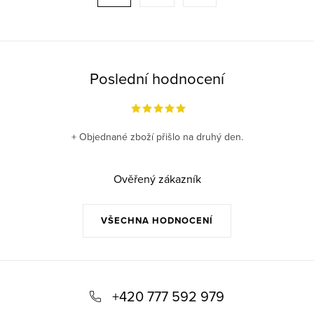
t
a
r
c
á
í
n
p
k
Poslední hodnocení
r
o
v
v
k
á
+ Objednané zboží přišlo na druhý den.
y
n
v
í
ý
Ověřený zákazník
p
i
VŠECHNA HODNOCENÍ
s
u
Z
á
+420 777 592 979