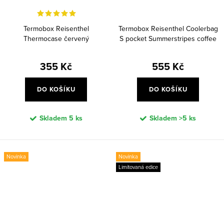
Termobox Reisenthel
Termobox Reisenthel Coolerbag
Thermocase červený
S pocket Summerstripes coffee
355 Kč
555 Kč
DO KOŠÍKU
DO KOŠÍKU
Skladem
5 ks
Skladem
>5 ks
Novinka
Novinka
Limitovaná edice