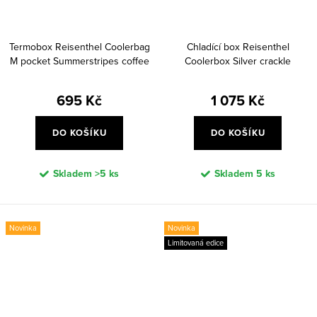
Termobox Reisenthel Coolerbag
Chladící box Reisenthel
M pocket Summerstripes coffee
Coolerbox Silver crackle
695 Kč
1 075 Kč
DO KOŠÍKU
DO KOŠÍKU
Skladem
>5 ks
Skladem
5 ks
Novinka
Novinka
Limitovaná edice