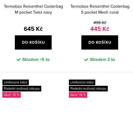
Termobox Reisenthel Coolerbag
Termobox Reisenthel Coolerbag
M pocket Twist navy
S pocket Mesh coral
495 Kč
645 Kč
445 Kč
DO KOŠÍKU
DO KOŠÍKU
Skladem
>5 ks
Skladem
2 ks
Limitovaná edice
Limitovaná edice
Poslední možnost nákupu
Poslední možnost nákupu
-10 %
-10 %