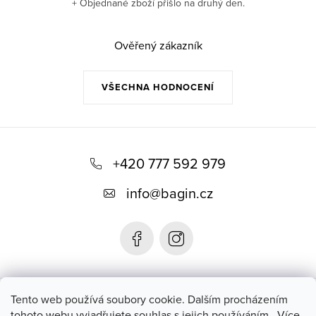
+ Objednané zboží přišlo na druhý den.
Ověřený zákazník
VŠECHNA HODNOCENÍ
Z
á
+420 777 592 979
p
info
@
bagin.cz
a
t
í
Bagin.cz
Tento web používá soubory cookie. Dalším procházením
tohoto webu vyjadřujete souhlas s jejich používáním.. Více