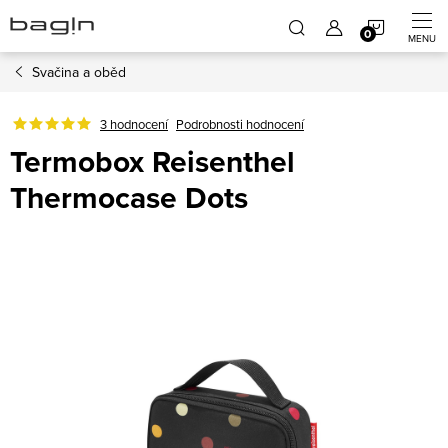
Přejít
NÁKUP
na
obsah
Svačina a oběd
KOŠÍK
3 hodnocení
Podrobnosti hodnocení
Termobox Reisenthel
Thermocase Dots