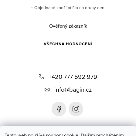
+ Objednané zboží přišlo na druhý den.
Ověřený zákazník
VŠECHNA HODNOCENÍ
Z
á
+420 777 592 979
p
info
@
bagin.cz
a
t
í
Bagin.cz
Tento web používá soubory cookie. Dalším procházením