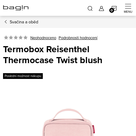
Přejít
NÁKUP
na
obsah
Svačina a oběd
KOŠÍK
Neohodnoceno
Podrobnosti hodnocení
Termobox Reisenthel
Thermocase Twist blush
Poslední možnost nákupu